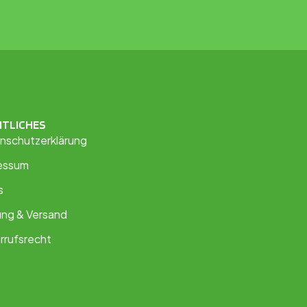
HTLICHES
nschutzerklärung
essum
s
ung & Versand
rrufsrecht