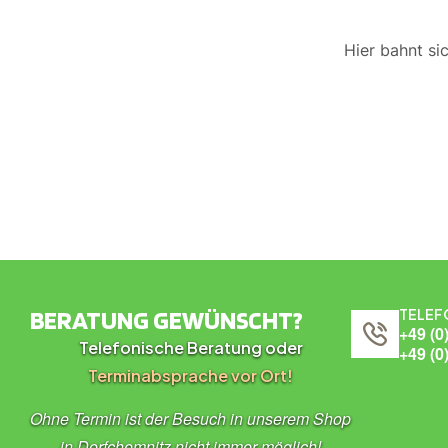
Hier bahnt si
BERATUNG GEWÜNSCHT?
TELEF
+49 (0
Telefonische Beratung oder
+49 (0
Terminabsprache vor Ort!
Ohne Termin ist der Besuch in unserem Shop
in Dorfchemnitz nicht immer möglich!