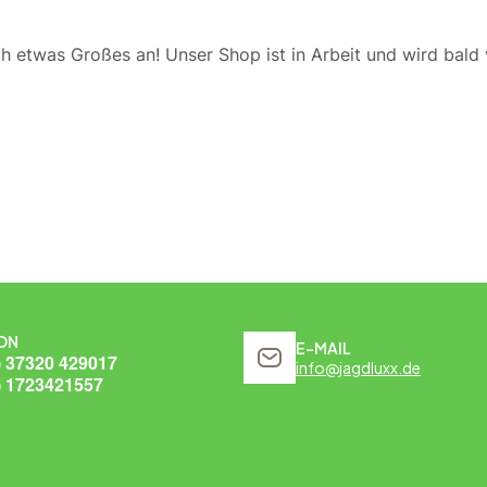
ch etwas Großes an! Unser Shop ist in Arbeit und wird bald v
ON
E-MAIL
) 37320 429017
info@jagdluxx.de
) 1723421557