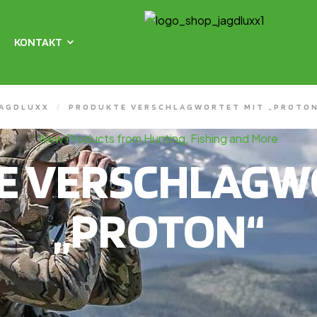
KONTAKT
AGDLUXX
/
PRODUKTE VERSCHLAGWORTET MIT „PROTO
New Products from Hunting, Fishing and More
E VERSCHLAGWO
„PROTON“