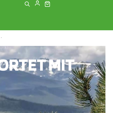
(0)
N“
RTET MIT