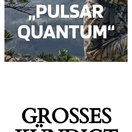
„PULSAR
QUANTUM“
GROSSES K