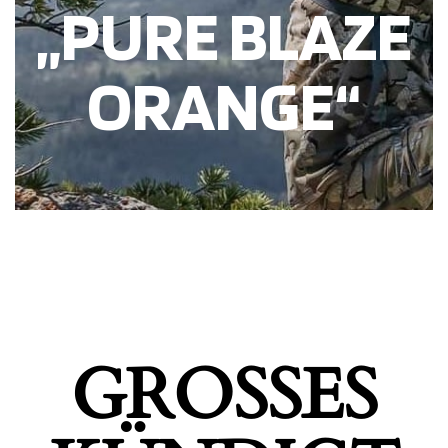
„PURE BLAZE
ORANGE“
GROSSES K