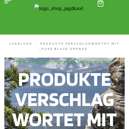
(0)
JAGDLUXX
/
PRODUKTE VERSCHLAGWORTET MIT
„PURE BLAZE ORANGE“
New Products from Hunting, Fishing and More
PRODUKTE
VERSCHLAG
WORTET MIT