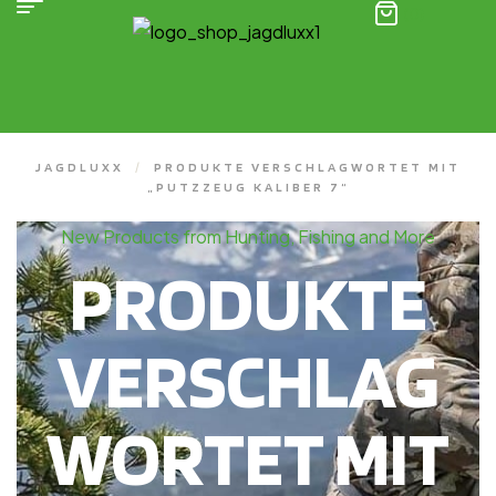
(0)
JAGDLUXX
/
PRODUKTE VERSCHLAGWORTET MIT
„PUTZZEUG KALIBER 7“
New Products from Hunting, Fishing and More
PRODUKTE
VERSCHLAG
WORTET MIT