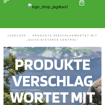
(0)
JAGDLUXX
/
PRODUKTE VERSCHLAGWORTET MIT
„QUICK DISTANCE CONTROL“
New Products from Hunting, Fishing and More
PRODUKTE
VERSCHLAG
WORTET MIT