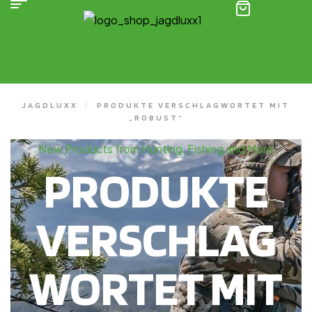
(0)
JAGDLUXX
/
PRODUKTE VERSCHLAGWORTET MIT
„ROBUST“
New Products from Hunting, Fishing and More
PRODUKTE
VERSCHLAG
WORTET MIT