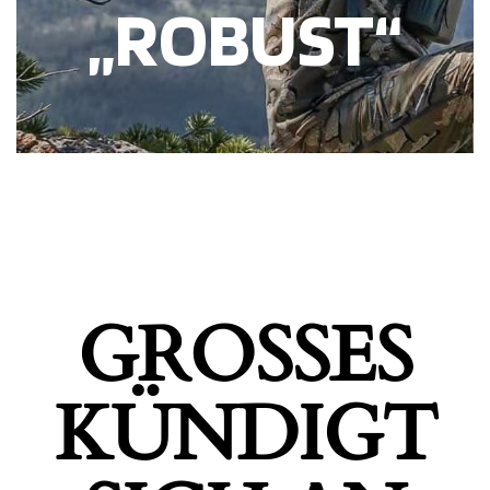
„ROBUST“
GROSSES K
ÜNDIGT S