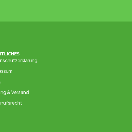
HTLICHES
nschutzerklärung
essum
s
ung & Versand
rrufsrecht