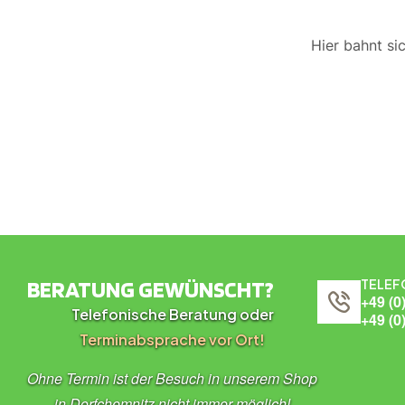
Hier bahnt si
BERATUNG GEWÜNSCHT?
TELEF
+49 (0
Telefonische Beratung oder
+49 (0
Terminabsprache vor Ort!
Ohne Termin ist der Besuch in unserem Shop
in Dorfchemnitz nicht immer möglich!