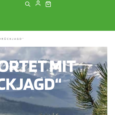
(0)
DRÜCKJAGD“
RTET MIT
CKJAGD“