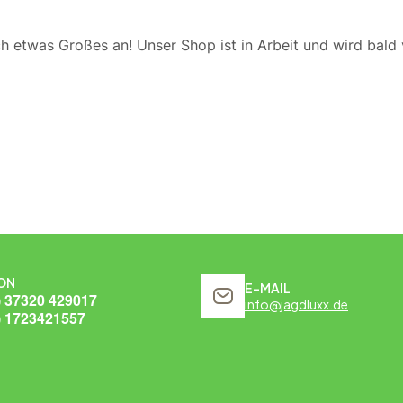
ch etwas Großes an! Unser Shop ist in Arbeit und wird bald v
ON
E-MAIL
) 37320 429017
info@jagdluxx.de
) 1723421557