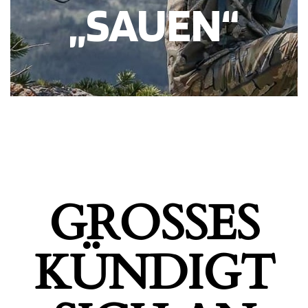
„SAUEN“
GROSSES K
ÜNDIGT S