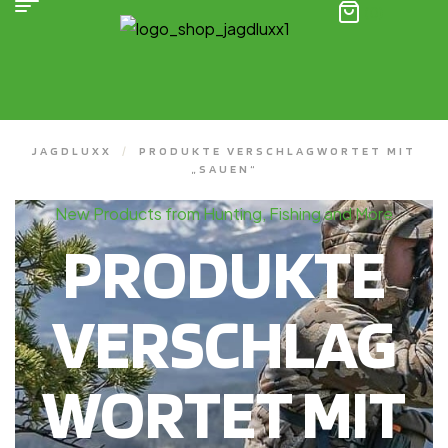
(0)
JAGDLUXX
/
PRODUKTE VERSCHLAGWORTET MIT
„SAUEN“
New Products from Hunting, Fishing and More
PRODUKTE
VERSCHLAG
WORTET MIT