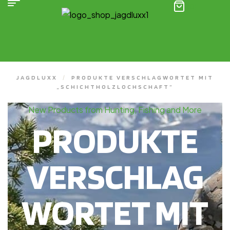
(0)
JAGDLUXX
/
PRODUKTE VERSCHLAGWORTET MIT
„SCHICHTHOLZLOCHSCHAFT“
New Products from Hunting, Fishing and More
PRODUKTE
VERSCHLAG
WORTET MIT