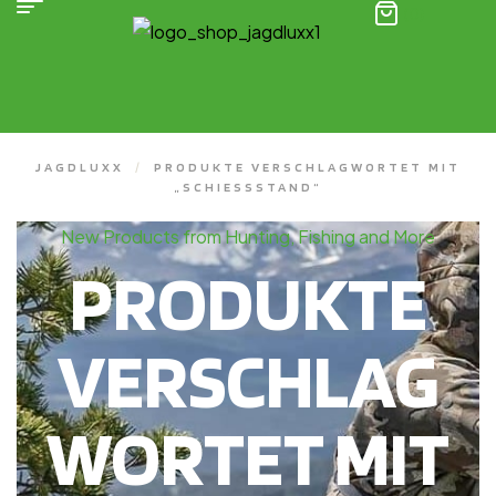
(0)
JAGDLUXX
/
PRODUKTE VERSCHLAGWORTET MIT
„SCHIESSSTAND“
New Products from Hunting, Fishing and More
PRODUKTE
VERSCHLAG
WORTET MIT