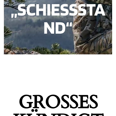
„SCHIESSSTAN
D“
GROSSES K