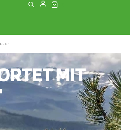
(0)
LLE“
RTET MIT
“