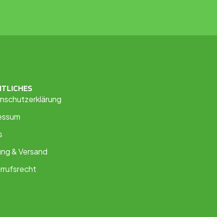
HTLICHES
nschutzerklärung
essum
s
ung & Versand
rrufsrecht