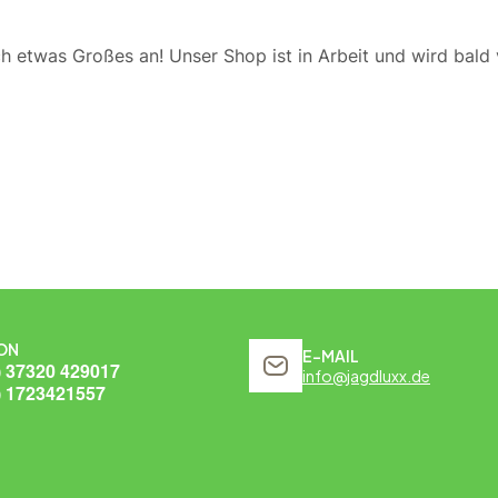
ch etwas Großes an! Unser Shop ist in Arbeit und wird bald v
ON
E-MAIL
) 37320 429017
info@jagdluxx.de
) 1723421557