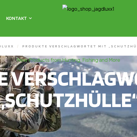
KONTAKT
DLUXX
/
PRODUKTE VERSCHLAGWORTET MIT „SCHUTZHÜ
New Products from Hunting, Fishing and More
E VERSCHLAGWO
„SCHUTZHÜLLE