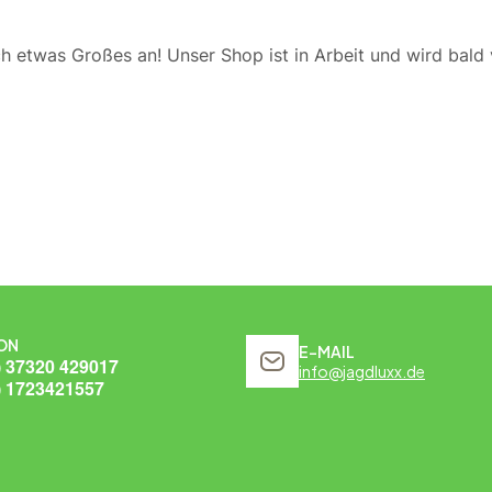
ch etwas Großes an! Unser Shop ist in Arbeit und wird bald v
ON
E-MAIL
) 37320 429017
info@jagdluxx.de
) 1723421557