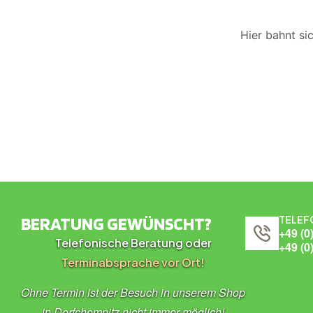
Hier bahnt si
BERATUNG GEWÜNSCHT?
TELEF
+49 (0
Telefonische Beratung oder
+49 (0
Terminabsprache vor Ort!
Ohne Termin ist der Besuch in unserem Shop
in Dorfchemnitz nicht immer möglich!