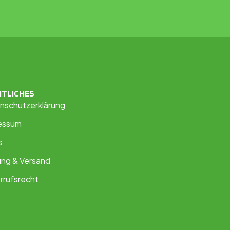
HTLICHES
nschutzerklärung
essum
s
ung & Versand
rrufsrecht