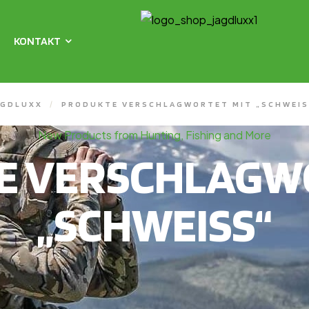
KONTAKT
AGDLUXX
/
PRODUKTE VERSCHLAGWORTET MIT „SCHWEIS
New Products from Hunting, Fishing and More
E VERSCHLAGWO
„SCHWEISS“