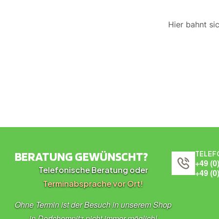
Hier bahnt si
BERATUNG GEWÜNSCHT?
TELEF
+49 (0
Telefonische Beratung oder
+49 (0
Terminabsprache vor Ort!
Ohne Termin ist der Besuch in unserem Shop
in Dorfchemnitz nicht immer möglich!