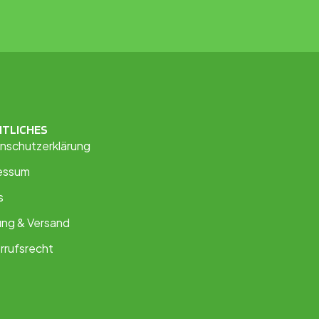
HTLICHES
nschutzerklärung
essum
s
ung & Versand
rrufsrecht