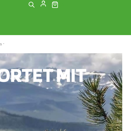
(0)
S“
RTET MIT