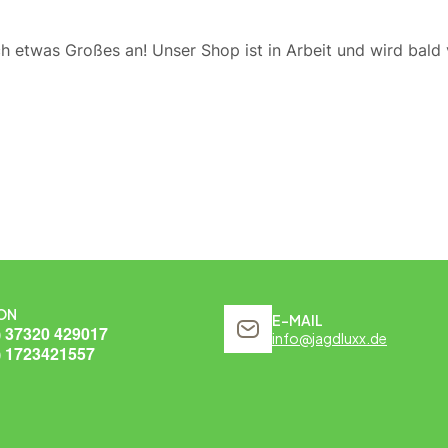
ch etwas Großes an! Unser Shop ist in Arbeit und wird bald v
ON
E-MAIL
) 37320 429017
info@jagdluxx.de
) 1723421557