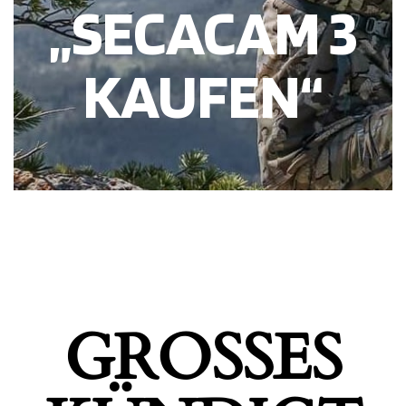
„SECACAM 3
KAUFEN“
GROSSES K