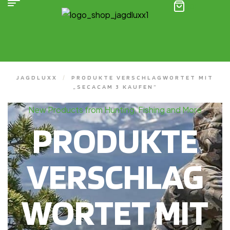
(0)
JAGDLUXX
/
PRODUKTE VERSCHLAGWORTET MIT
„SECACAM 3 KAUFEN“
New Products from Hunting, Fishing and More
PRODUKTE
VERSCHLAG
WORTET MIT