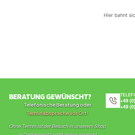
Hier bahnt si
BERATUNG GEWÜNSCHT?
TELEF
+49 (0
Telefonische Beratung oder
+49 (0
Terminabsprache vor Ort!
Ohne Termin ist der Besuch in unserem Shop
in Dorfchemnitz nicht immer möglich!