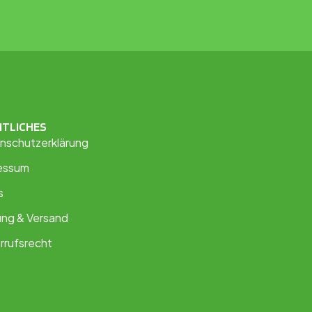
HTLICHES
nschutzerklärung
essum
s
ung & Versand
rrufsrecht