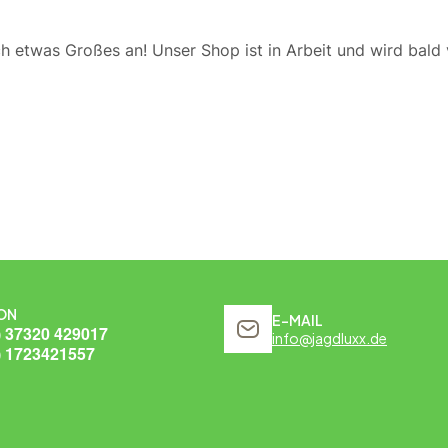
ch etwas Großes an! Unser Shop ist in Arbeit und wird bald v
ON
E-MAIL
) 37320 429017
info@jagdluxx.de
) 1723421557