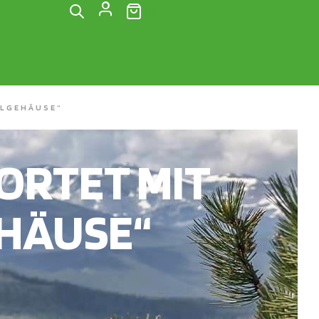
(0)
LLGEHÄUSE“
RTET MIT
EHÄUSE“