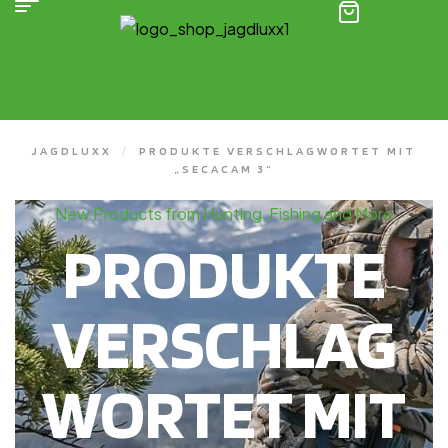
(0)
JAGDLUXX
/
PRODUKTE VERSCHLAGWORTET MIT
„SECACAM 3“
New Products from Hunting, Fishing and More
PRODUKTE
VERSCHLAG
WORTET MIT