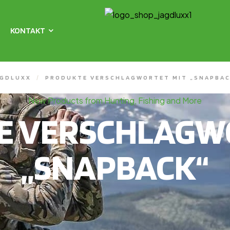
KONTAKT
AGDLUXX
/
PRODUKTE VERSCHLAGWORTET MIT „SNAPBAC
New Products from Hunting, Fishing and More
E VERSCHLAGWO
„SNAPBACK“