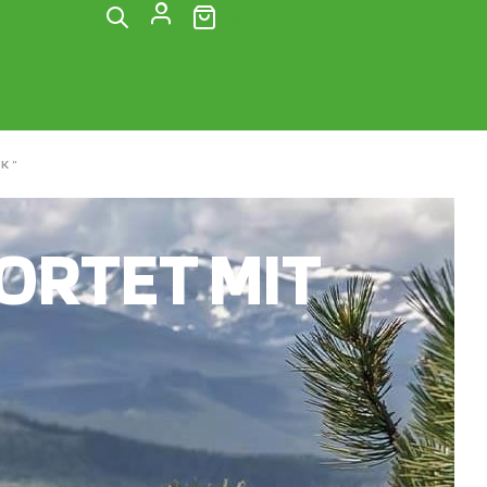
(0)
K“
RTET MIT