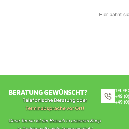
Hier bahnt si
BERATUNG GEWÜNSCHT?
TELEF
+49 (0
Telefonische Beratung oder
+49 (0
Terminabsprache vor Ort!
Ohne Termin ist der Besuch in unserem Shop
in Dorfchemnitz nicht immer möglich!