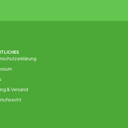
HTLICHES
nschutzerklärung
essum
s
ung & Versand
rrufsrecht