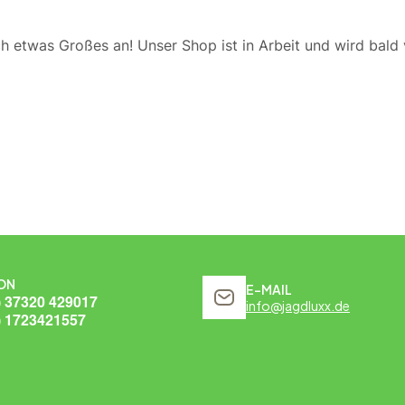
ch etwas Großes an! Unser Shop ist in Arbeit und wird bald v
ON
E-MAIL
) 37320 429017
info@jagdluxx.de
) 1723421557