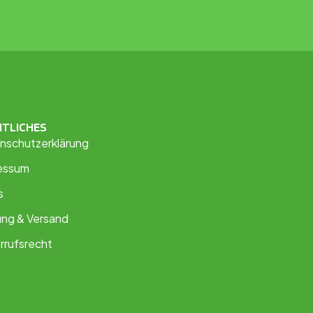
HTLICHES
nschutzerklärung
essum
s
ung & Versand
rrufsrecht