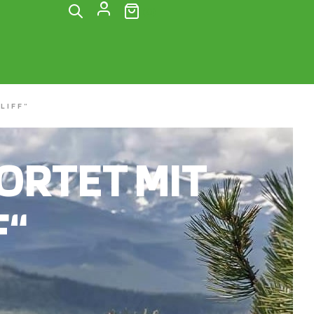
(0)
LIFF“
RTET MIT
F“