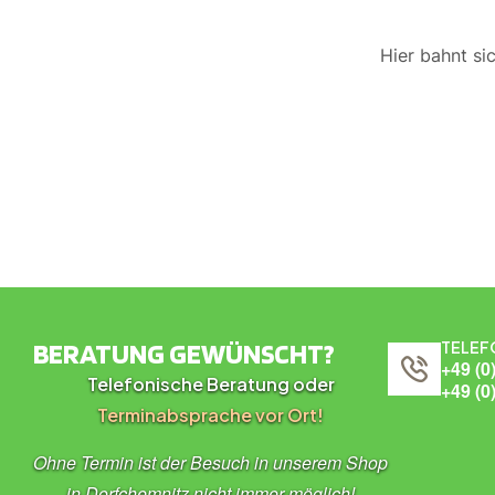
Hier bahnt si
BERATUNG GEWÜNSCHT?
TELEF
+49 (0
Telefonische Beratung oder
+49 (0
Terminabsprache vor Ort!
Ohne Termin ist der Besuch in unserem Shop
in Dorfchemnitz nicht immer möglich!