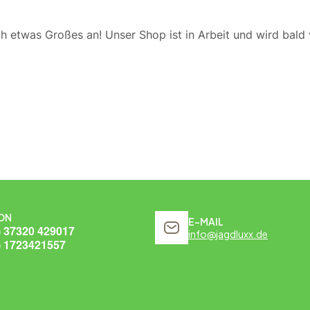
ch etwas Großes an! Unser Shop ist in Arbeit und wird bald v
ON
E-MAIL
) 37320 429017
info@jagdluxx.de
) 1723421557