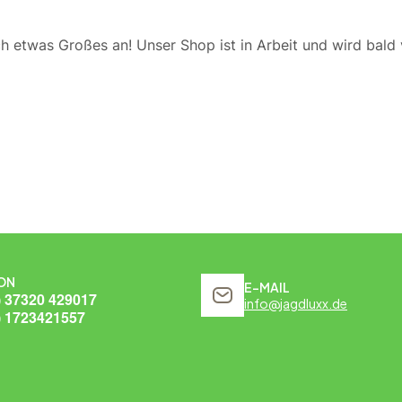
ch etwas Großes an! Unser Shop ist in Arbeit und wird bald v
ON
E-MAIL
) 37320 429017
info@jagdluxx.de
) 1723421557