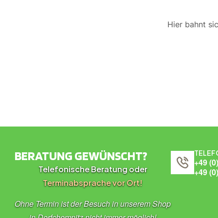
Hier bahnt si
BERATUNG GEWÜNSCHT?
TELEF
+49 (0
Telefonische Beratung oder
+49 (0
Terminabsprache vor Ort!
Ohne Termin ist der Besuch in unserem Shop
in Dorfchemnitz nicht immer möglich!