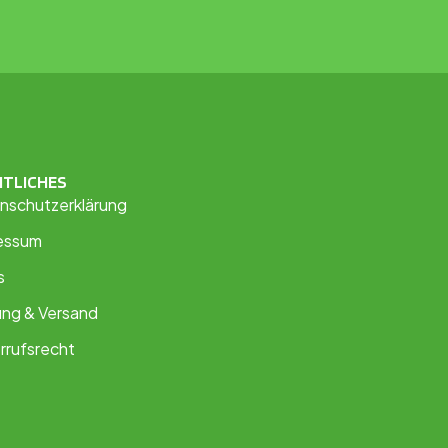
HTLICHES
nschutzerklärung
essum
s
ung & Versand
rrufsrecht