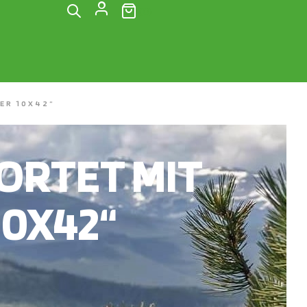
(0)
ER 10X42“
RTET MIT
10X42“