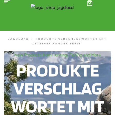
(0)
JAGDLUXX
/
PRODUKTE VERSCHLAGWORTET MIT
„STEINER RANGER SERIE“
New Products from Hunting, Fishing and More
PRODUKTE
VERSCHLAG
WORTET MIT