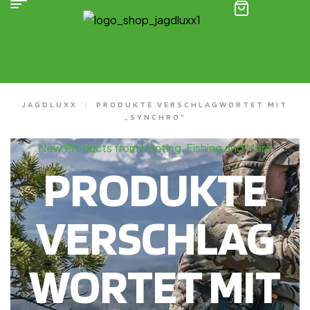
(0)
JAGDLUXX
/
PRODUKTE VERSCHLAGWORTET MIT
„SYNCHRO“
New Products from Hunting, Fishing and More
PRODUKTE
VERSCHLAG
WORTET MIT