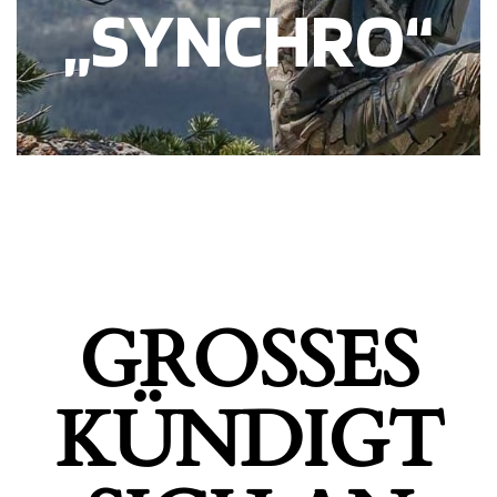
„SYNCHRO“
GROSSES K
ÜNDIGT S