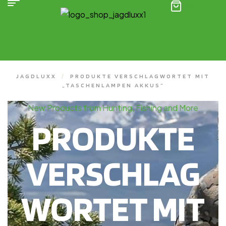
(0)
JAGDLUXX
/
PRODUKTE VERSCHLAGWORTET MIT
„TASCHENLAMPEN AKKUS“
New Products from Hunting, Fishing and More
PRODUKTE
VERSCHLAG
WORTET MIT