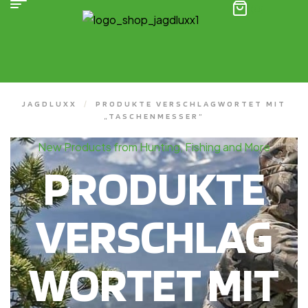
(0)
JAGDLUXX
/
PRODUKTE VERSCHLAGWORTET MIT
„TASCHENMESSER“
New Products from Hunting, Fishing and More
PRODUKTE
VERSCHLAG
WORTET MIT