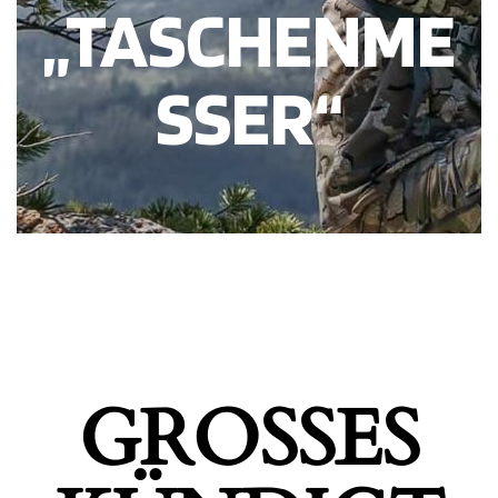
„TASCHENME
SSER“
GROSSES K