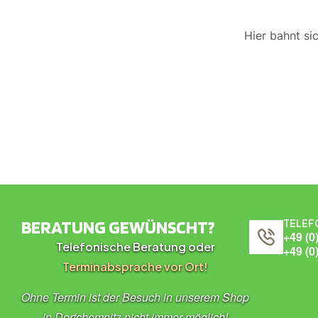
Hier bahnt si
BERATUNG GEWÜNSCHT?
TELEF
+49 (0
Telefonische Beratung oder
+49 (0
Terminabsprache vor Ort!
Ohne Termin ist der Besuch in unserem Shop
in Dorfchemnitz nicht immer möglich!