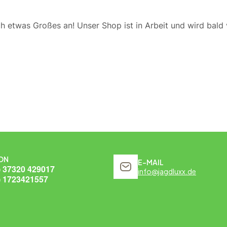
ch etwas Großes an! Unser Shop ist in Arbeit und wird bald v
ON
E-MAIL
) 37320 429017
info@jagdluxx.de
) 1723421557