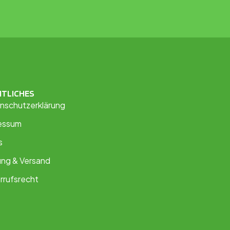
HTLICHES
nschutzerklärung
essum
s
ung & Versand
rrufsrecht