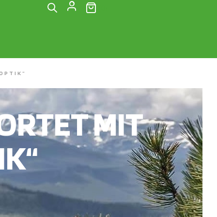
(0)
OPTIK“
RTET MIT
IK“