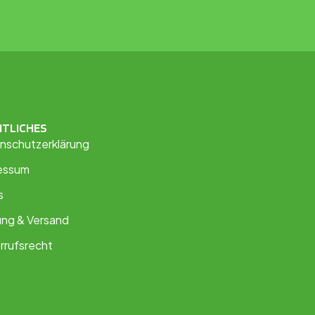
HTLICHES
nschutzerklärung
essum
s
ung & Versand
rrufsrecht