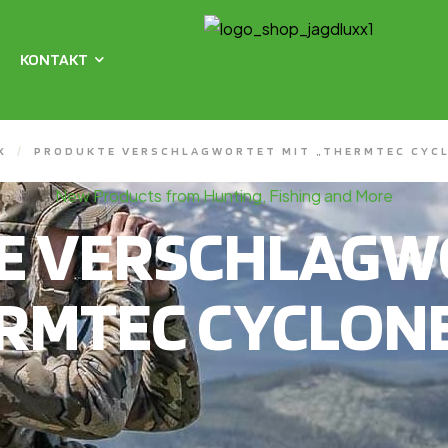
KONTAKT
X
/
PRODUKTE VERSCHLAGWORTET MIT „THERMTEC CYCL
New Products from Hunting, Fishing and More
E VERSCHLAGWO
RMTEC CYCLONE