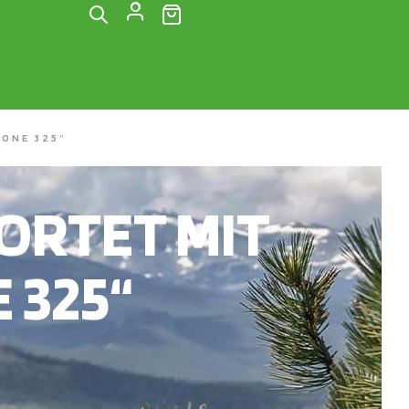
(0)
ONE 325“
RTET MIT
 325“