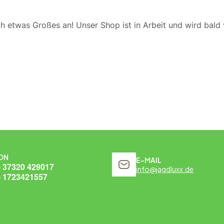
ch etwas Großes an! Unser Shop ist in Arbeit und wird bald v
ON
E-MAIL
) 37320 429017
info@jagdluxx.de
) 1723421557