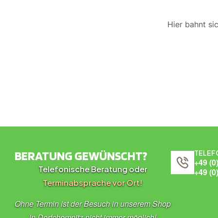
Hier bahnt si
BERATUNG GEWÜNSCHT?
TELEF
+49 (0
Telefonische Beratung oder
+49 (0
Terminabsprache vor Ort!
Ohne Termin ist der Besuch in unserem Shop
in Dorfchemnitz nicht immer möglich!