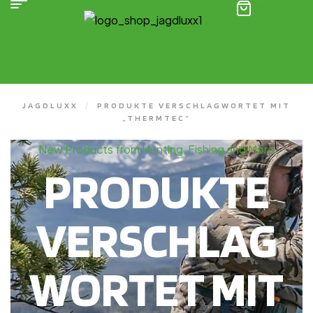
(0)
JAGDLUXX
/
PRODUKTE VERSCHLAGWORTET MIT
„THERMTEC“
New Products from Hunting, Fishing and More
PRODUKTE
VERSCHLAG
WORTET MIT