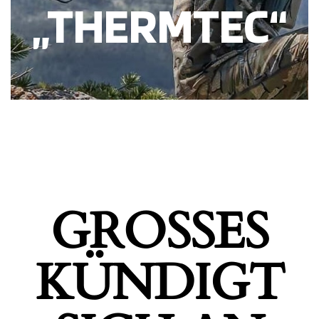
„THERMTEC“
GROSSES K
ÜNDIGT S