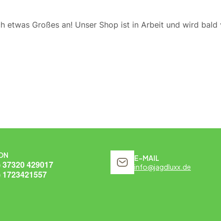
ch etwas Großes an! Unser Shop ist in Arbeit und wird bald v
ON
E-MAIL
) 37320 429017
info@jagdluxx.de
) 1723421557