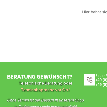
Hier bahnt si
BERATUNG GEWÜNSCHT?
TELEF
+49 (0
Telefonische Beratung oder
+49 (0
Terminabsprache vor Ort!
Ohne Termin ist der Besuch in unserem Shop
in Dorfchemnitz nicht immer möglich!