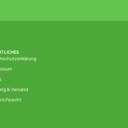
HTLICHES
nschutzerklärung
essum
s
ung & Versand
rrufsrecht