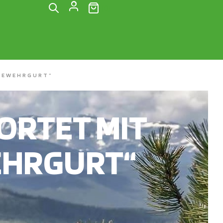
(0)
KGEWEHRGURT“
RTET MIT
EHRGURT“