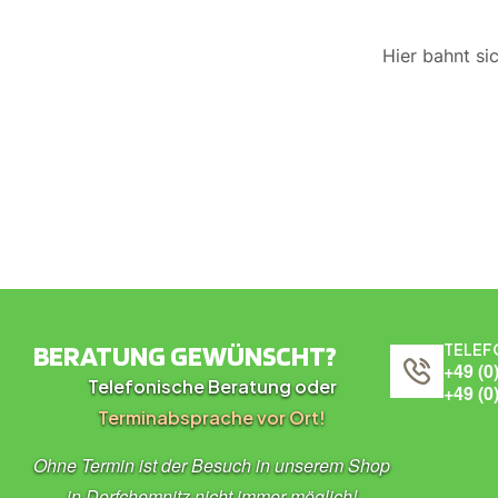
Hier bahnt si
BERATUNG GEWÜNSCHT?
TELEF
+49 (0
Telefonische Beratung oder
+49 (0
Terminabsprache vor Ort!
Ohne Termin ist der Besuch in unserem Shop
in Dorfchemnitz nicht immer möglich!