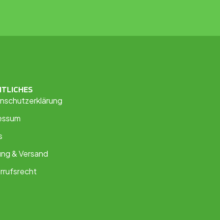
HTLICHES
nschutzerklärung
essum
s
ung & Versand
rrufsrecht