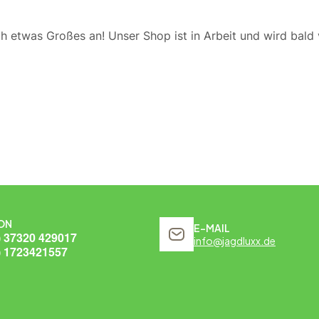
ch etwas Großes an! Unser Shop ist in Arbeit und wird bald v
ON
E-MAIL
) 37320 429017
info@jagdluxx.de
) 1723421557