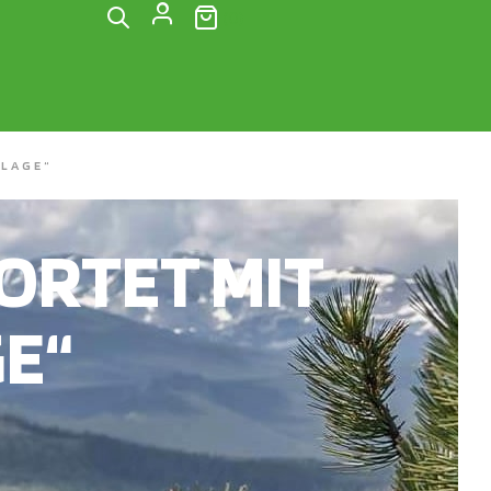
(0)
LAGE“
RTET MIT
E“