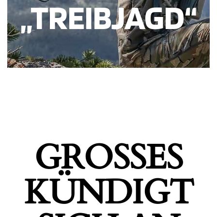
„TREIBJAGD“
GROSSES K
ÜNDIGT S