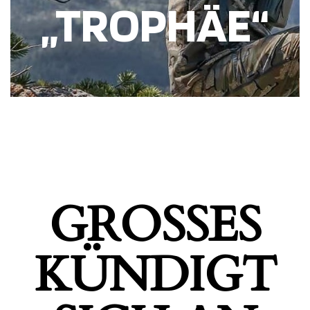
„TROPHÄE“
GROSSES K
ÜNDIGT S