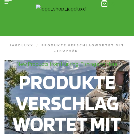
(0)
JAGDLUXX
/
PRODUKTE VERSCHLAGWORTET MIT
„TROPHÄE“
New Products from Hunting, Fishing and More
PRODUKTE
VERSCHLAG
WORTET MIT