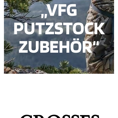
„VFG
PUTZSTOCK
ZUBEHÖR“