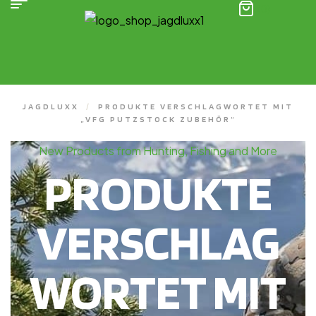
(0)
JAGDLUXX
/
PRODUKTE VERSCHLAGWORTET MIT
„VFG PUTZSTOCK ZUBEHÖR“
New Products from Hunting, Fishing and More
PRODUKTE
VERSCHLAG
WORTET MIT