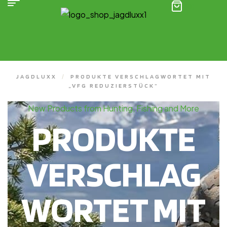
(0)
JAGDLUXX
/
PRODUKTE VERSCHLAGWORTET MIT
„VFG REDUZIERSTÜCK“
New Products from Hunting, Fishing and More
PRODUKTE
VERSCHLAG
WORTET MIT