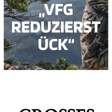
„VFG
REDUZIERST
ÜCK“