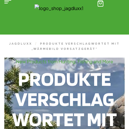
(0)
JAGDLUXX
/
PRODUKTE VERSCHLAGWORTET MIT
„WÄRMEBILD VORSATZGERÄT“
New Products from Hunting, Fishing and More
PRODUKTE
VERSCHLAG
WORTET MIT