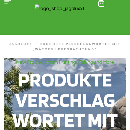
(0)
JAGDLUXX
/
PRODUKTE VERSCHLAGWORTET MIT
„WÄRMEBILDBEOBACHTUNG“
New Products from Hunting, Fishing and More
PRODUKTE
VERSCHLAG
WORTET MIT