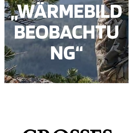
„WÄRMEBILD
BEOBACHTU
NG“