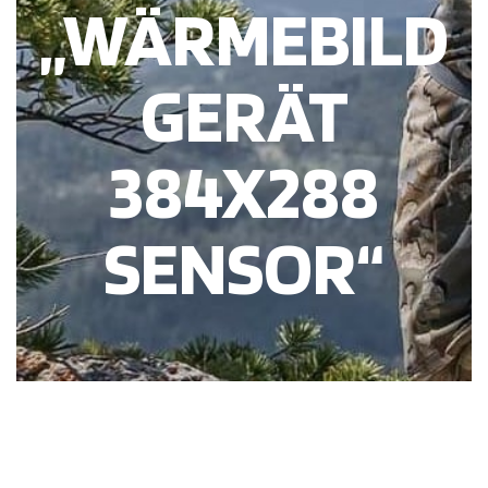
„WÄRMEBILD
GERÄT
384X288
SENSOR“