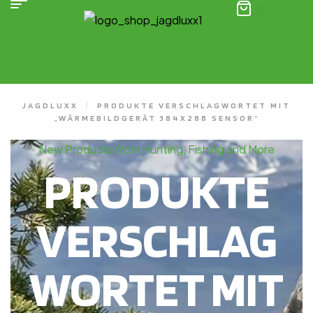
(0)
JAGDLUXX
/
PRODUKTE VERSCHLAGWORTET MIT
„WÄRMEBILDGERÄT 384X288 SENSOR“
New Products from Hunting, Fishing and More
PRODUKTE
VERSCHLAG
WORTET MIT