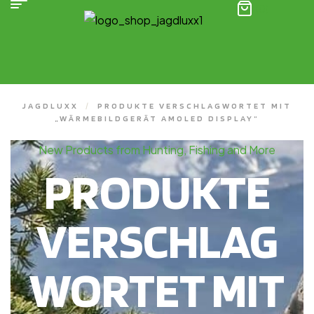
(0)
JAGDLUXX
/
PRODUKTE VERSCHLAGWORTET MIT
„WÄRMEBILDGERÄT AMOLED DISPLAY“
New Products from Hunting, Fishing and More
PRODUKTE
VERSCHLAG
WORTET MIT