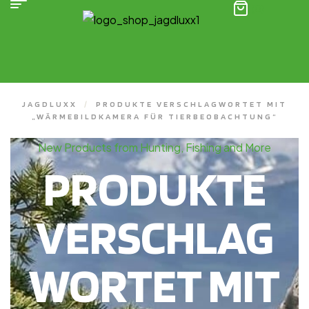
(0)
JAGDLUXX
/
PRODUKTE VERSCHLAGWORTET MIT
„WÄRMEBILDKAMERA FÜR TIERBEOBACHTUNG“
New Products from Hunting, Fishing and More
PRODUKTE
VERSCHLAG
WORTET MIT