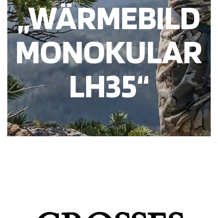
„WÄRMEBILD
MONOKULAR
LH35“