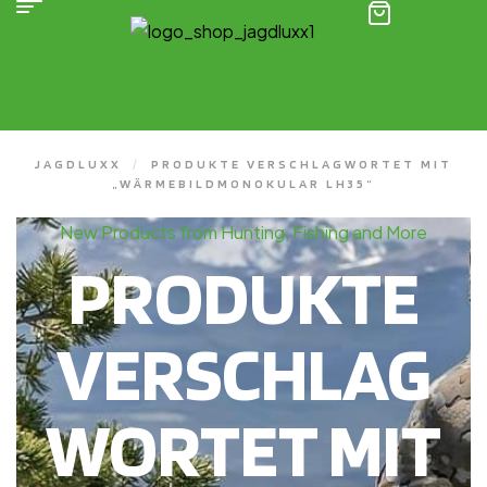
(0)
JAGDLUXX
/
PRODUKTE VERSCHLAGWORTET MIT
„WÄRMEBILDMONOKULAR LH35“
New Products from Hunting, Fishing and More
PRODUKTE
VERSCHLAG
WORTET MIT