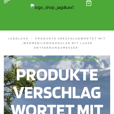
(0)
JAGDLUXX
/
PRODUKTE VERSCHLAGWORTET MIT
„WÄRMEBILDMONOKULAR MIT LASER
ENTFERNUNGSMESSER“
New Products from Hunting, Fishing and More
PRODUKTE
VERSCHLAG
WORTET MIT