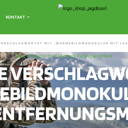
KONTAKT
VERSCHLAGWORTET MIT „WÄRMEBILDMONOKULAR MIT LA
New Products from Hunting, Fishing and More
E VERSCHLAGWO
EBILDMONOKUL
ENTFERNUNGSM