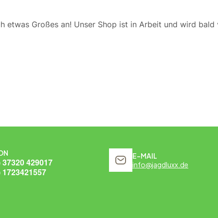
ch etwas Großes an! Unser Shop ist in Arbeit und wird bald v
ON
E-MAIL
) 37320 429017
info@jagdluxx.de
) 1723421557