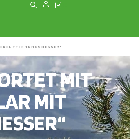
(0)
SERENTFERNUNGSMESSER“
RTET MIT
AR MIT
ESSER“