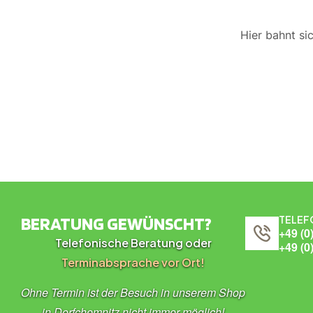
Hier bahnt si
BERATUNG GEWÜNSCHT?
TELEF
+49 (0
Telefonische Beratung oder
+49 (0
Terminabsprache vor Ort!
Ohne Termin ist der Besuch in unserem Shop
in Dorfchemnitz nicht immer möglich!