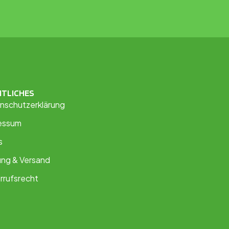
HTLICHES
nschutzerklärung
essum
s
ung & Versand
rrufsrecht