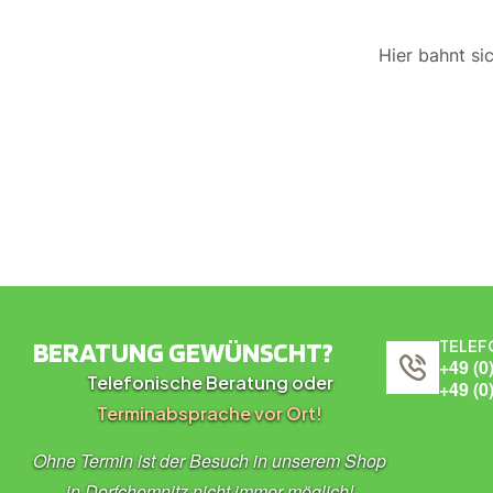
Hier bahnt si
BERATUNG GEWÜNSCHT?
TELEF
+49 (0
Telefonische Beratung oder
+49 (0
Terminabsprache vor Ort!
Ohne Termin ist der Besuch in unserem Shop
in Dorfchemnitz nicht immer möglich!