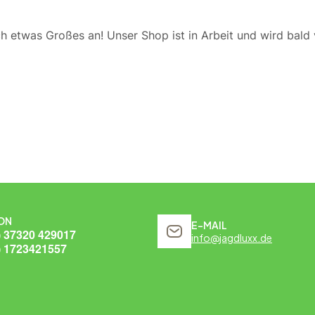
ch etwas Großes an! Unser Shop ist in Arbeit und wird bald v
ON
E-MAIL
) 37320 429017
info@jagdluxx.de
) 1723421557