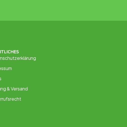
HTLICHES
nschutzerklärung
essum
s
ung & Versand
rrufsrecht