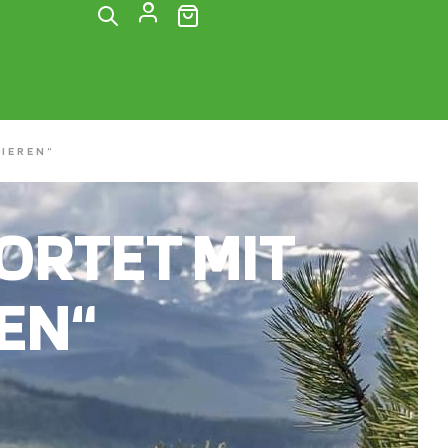
(0)
IEREN“
RTET MIT
EN“