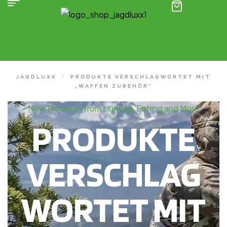
(0)
JAGDLUXX
/
PRODUKTE VERSCHLAGWORTET MIT
„WAFFEN ZUBEHÖR“
New Products from Hunting, Fishing and More
PRODUKTE
VERSCHLAG
WORTET MIT