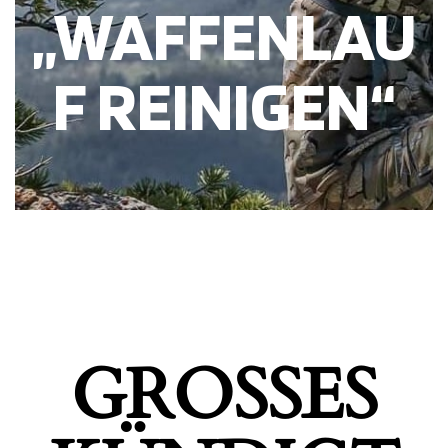
„WAFFENLAU
F REINIGEN“
GROSSES K