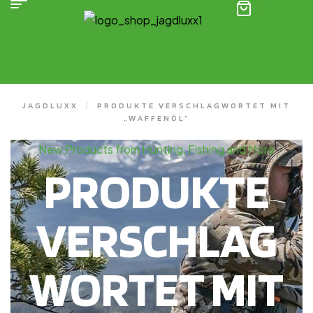
(0)
JAGDLUXX
/
PRODUKTE VERSCHLAGWORTET MIT
„WAFFENÖL“
New Products from Hunting, Fishing and More
PRODUKTE
VERSCHLAG
WORTET MIT