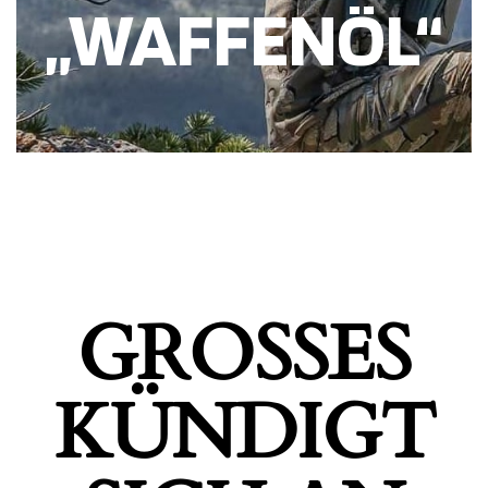
„WAFFENÖL“
GROSSES K
ÜNDIGT S