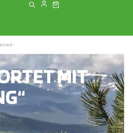
(0)
IGUNG“
RTET MIT
NG“