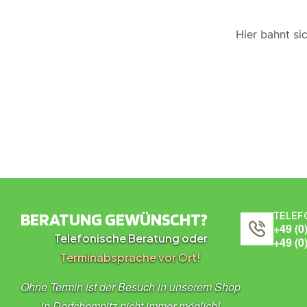
Hier bahnt si
BERATUNG GEWÜNSCHT?
TELEF
+49 (0
Telefonische Beratung oder
+49 (0
Terminabsprache vor Ort!
Ohne Termin ist der Besuch in unserem Shop
in Dorfchemnitz nicht immer möglich!