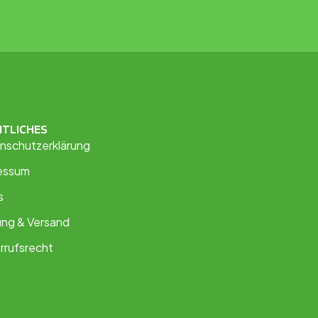
HTLICHES
nschutzerklärung
essum
s
ung & Versand
rrufsrecht