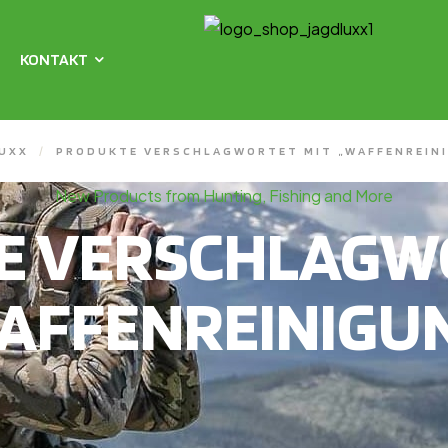
KONTAKT
UXX
/
PRODUKTE VERSCHLAGWORTET MIT „WAFFENREIN
New Products from Hunting, Fishing and More
E VERSCHLAGWO
AFFENREINIGU