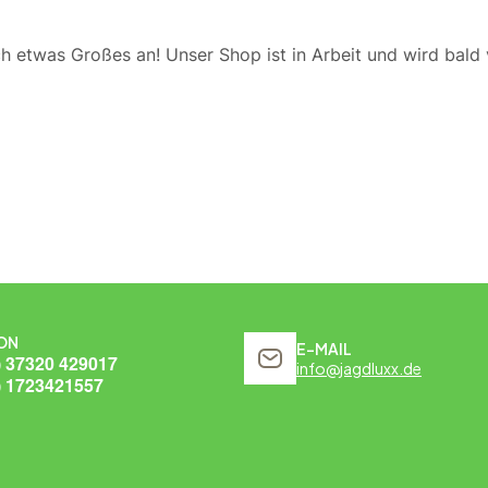
ch etwas Großes an! Unser Shop ist in Arbeit und wird bald v
ON
E-MAIL
) 37320 429017
info@jagdluxx.de
) 1723421557