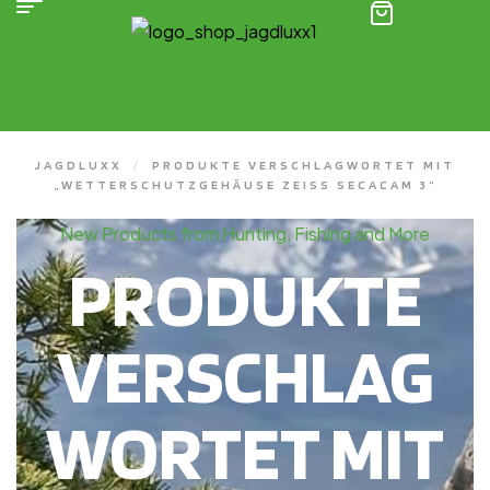
(0)
JAGDLUXX
/
PRODUKTE VERSCHLAGWORTET MIT
„WETTERSCHUTZGEHÄUSE ZEISS SECACAM 3“
New Products from Hunting, Fishing and More
PRODUKTE
VERSCHLAG
WORTET MIT