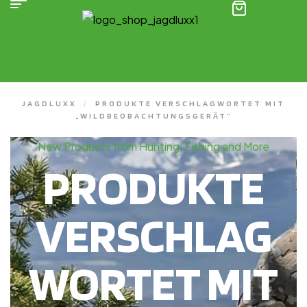
(0)
JAGDLUXX
/
PRODUKTE VERSCHLAGWORTET MIT
„WILDBEOBACHTUNGSGERÄT“
New Products from Hunting, Fishing and More
PRODUKTE
VERSCHLAG
WORTET MIT