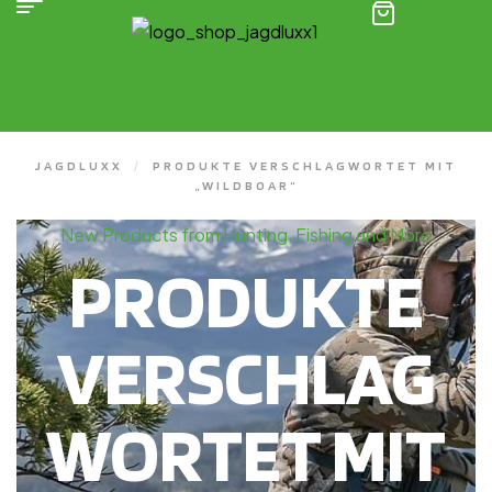
(0)
JAGDLUXX
/
PRODUKTE VERSCHLAGWORTET MIT
„WILDBOAR“
New Products from Hunting, Fishing and More
PRODUKTE
VERSCHLAG
WORTET MIT