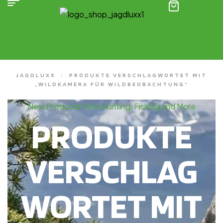
(0)
JAGDLUXX
/
PRODUKTE VERSCHLAGWORTET MIT
„WILDKAMERA FÜR WILDBEOBACHTUNG“
New Products from Hunting, Fishing and More
PRODUKTE
VERSCHLAG
WORTET MIT