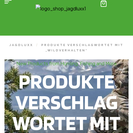
(0)
JAGDLUXX
/
PRODUKTE VERSCHLAGWORTET MIT
„WILDVERHALTEN“
New Products from Hunting, Fishing and More
PRODUKTE
VERSCHLAG
WORTET MIT