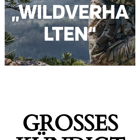
„WILDVERHA
LTEN“
GROSSES K